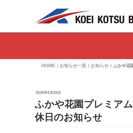
コ
ナ
ン
ビ
テ
ゲ
ン
ー
ツ
シ
へ
ョ
ス
ン
キ
に
HOME
お知らせ一覧
お知らせ
ふかや花
ッ
移
プ
動
2026年5月25日
ふかや花園プレミアム
休日のお知らせ