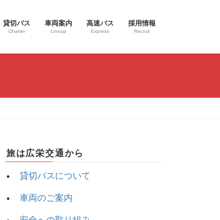
貸切バス
車両案内
高速バス
採用情報
Charter
Lineup
Express
Recruit
旅は広栄交通から
貸切バスについて
車両のご案内